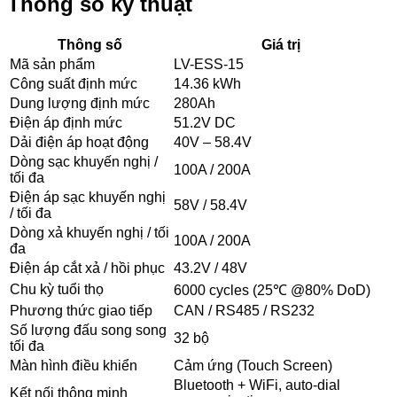
Thông số kỹ thuật
Thông số
Giá trị
Mã sản phẩm
LV-ESS-15
Công suất định mức
14.36 kWh
Dung lượng định mức
280Ah
Điện áp định mức
51.2V DC
Dải điện áp hoạt động
40V – 58.4V
Dòng sạc khuyến nghị /
100A / 200A
tối đa
Điện áp sạc khuyến nghị
58V / 58.4V
/ tối đa
Dòng xả khuyến nghị / tối
100A / 200A
đa
Điện áp cắt xả / hồi phục
43.2V / 48V
Chu kỳ tuổi thọ
6000 cycles (25℃ @80% DoD)
Phương thức giao tiếp
CAN / RS485 / RS232
Số lượng đấu song song
32 bộ
tối đa
Màn hình điều khiển
Cảm ứng (Touch Screen)
Bluetooth + WiFi, auto-dial
Kết nối thông minh