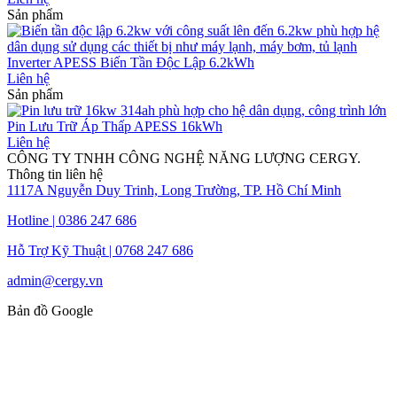
Sản phẩm
Inverter APESS Biến Tần Độc Lập 6.2kWh
Liên hệ
Sản phẩm
Pin Lưu Trữ Áp Thấp APESS 16kWh
Liên hệ
CÔNG TY TNHH CÔNG NGHỆ NĂNG LƯỢNG CERGY.
Thông tin liên hệ
1117A Nguyễn Duy Trinh, Long Trường, TP. Hồ Chí Minh
Hotline | 0386 247 686
Hỗ Trợ Kỹ Thuật | 0768 247 686
admin@cergy.vn
Bản đồ Google