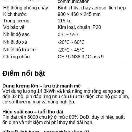
communication
Hệ thống phòng cháy
Bình chữa cháy aerosol tích hợp
Kích thước
900 × 460 × 245 mm
Trọng lượng
115 kg
Vỏ bảo vệ
Kim loại, chuẩn IP20
Nhiệt độ sạc
0℃ ~ 55℃
Nhiệt độ xả
-20℃ ~ 60℃
Nhiệt độ lưu trữ
-20℃ ~ 45℃
Chứng nhận
CE / UN38.3 / Class 9
Điểm nổi bật
Dung lượng lớn – lưu trữ mạnh mẽ
Với dung lượng 14.3kWh và khả năng mở rộng song song
đến 32 bộ, pin đáp ứng nhu cầu lưu trữ điện cho hộ gia đình,
cơ sở thương mại và nông nghiệp.
Hiệu suất cao – tuổi thọ dài
Pin đạt trên 6000 chu kỳ ở mức 80% DoD, duy trì hiệu suất
ổn định và tiết kiệm chi phí thay thế dài hạn.