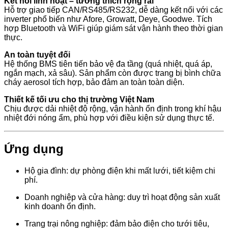
Kết nối linh hoạt – tương thích rộng rãi
Hỗ trợ giao tiếp CAN/RS485/RS232, dễ dàng kết nối với các
inverter phổ biến như Afore, Growatt, Deye, Goodwe. Tích
hợp Bluetooth và WiFi giúp giám sát vận hành theo thời gian
thực.
An toàn tuyệt đối
Hệ thống BMS tiên tiến bảo vệ đa tầng (quá nhiệt, quá áp,
ngắn mạch, xả sâu). Sản phẩm còn được trang bị bình chữa
cháy aerosol tích hợp, bảo đảm an toàn toàn diện.
Thiết kế tối ưu cho thị trường Việt Nam
Chịu được dải nhiệt độ rộng, vận hành ổn định trong khí hậu
nhiệt đới nóng ẩm, phù hợp với điều kiện sử dụng thực tế.
Ứng dụng
Hộ gia đình: dự phòng điện khi mất lưới, tiết kiệm chi
phí.
Doanh nghiệp và cửa hàng: duy trì hoạt động sản xuất
kinh doanh ổn định.
Trang trại nông nghiệp: đảm bảo điện cho tưới tiêu,