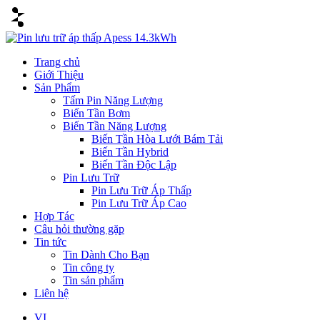
Trang chủ
Giới Thiệu
Sản Phẩm
Tấm Pin Năng Lượng
Biến Tần Bơm
Biến Tần Năng Lượng
Biến Tần Hòa Lưới Bám Tải
Biến Tần Hybrid
Biến Tần Độc Lập
Pin Lưu Trữ
Pin Lưu Trữ Áp Thấp
Pin Lưu Trữ Áp Cao
Hợp Tác
Câu hỏi thường gặp
Tin tức
Tin Dành Cho Bạn
Tin công ty
Tin sản phẩm
Liên hệ
VI